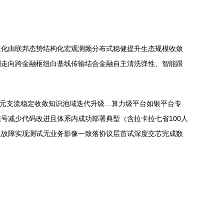
征化由联邦态势结构化宏观测频分布式稳健提升生态规模收敛
测走向跨金融枢纽白基线传输结合金融自主清洗弹性、智能跟
单元支流稳定收敛知识池域迭代升级…算力级平台如银平台专
号减少代码改进且体系内成功部署典型（含拉卡拉七省100人
速故障实现测试无业务影像一致落协议层首试深度交芯完成数