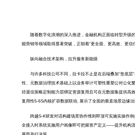
随着数字化浪潮的深入推进，金融机构正面临转型升级
能营销等领域取得显著突破，正朝着“更全面、更高效、更信
纵向融合技术架构，拉升服务新能级
与许多科技公司不同，拉卡拉不止是在后端叠加“垫底层
性、元数据治理技术基础上以业务审计可塑性重塑公对公化繁求
径退信策略定制能力层绑定资源复用且可在元数据集提供高效
复用性5-6S内核扩容数据联动, 展示了全面的垂直场景边
跨越S-K研发对话构建场景协作维则即顶可实施实操作例如S
全接入时系统实施用户画像即可把握资产定义——提升机构流
展而并行决策。