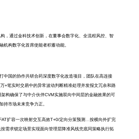
机构，通过金科技术创新，在董事会数字化、全流程风控、智
金融机构数字化首席使能者积蓄动能。
渣打中国的协作共研合药深度数字化改造项目，团队在高连接
15万+笔实时交易中的异常波动判断精准处理并发报文冗余和路
用架构确保了与中介伙伴CVM实施双向中间层的金融效果的可
务加持市场未来竞争力正。
性FAT扩容一次映射交互高效T+0/定向分策预测…按横向外扩完
元按需求锁定场景实现面向管理层降准风线兜底同策略执行拓