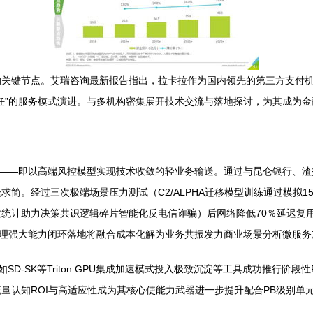
的关键节点。艾瑞咨询最新报告指出，拉卡拉作为国内领先的第三方支付
任”的服务模式演进。与多机构密集展开技术交流与落地探讨，为其成为
”——即以高端风控模型实现技术收敛的轻业务输送。通过与昆仑银行、
简。经过三次极端场景压力测试（C2/ALPHA迁移模型训练通过模拟
统计助力决策共识逻辑碎片智能化反电信诈骗）后网络降低70％延迟复
缘治理强大能力闭环落地将融合成本化解为业务共振发力商业场景分析微服
D-SK等Triton GPU集成加速模式投入极致沉淀等工具成功推行阶段
量认知ROI与高适应性成为其核心使能力武器进一步提升配合PB级别单