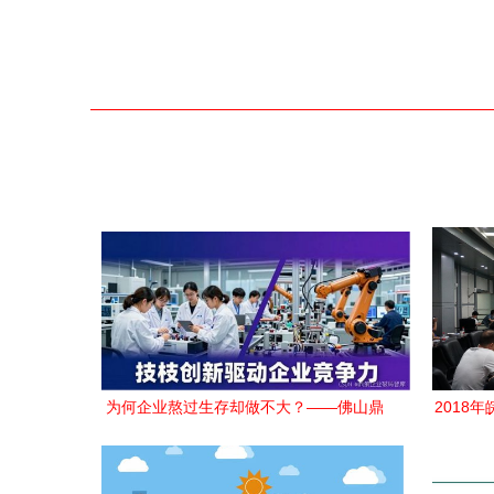
为何企业熬过生存却做不大？——佛山鼎
2018
策创局解析增长困境与技术破局之道